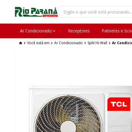
Ar Condicionado
Receptores
Patinetes e Sco
Você está em
Ar Condicionado
Split Hi-Wall
Ar Condici