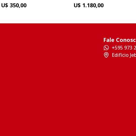
U$ 350,00
U$ 1.180,00
Fale Conos
+595 973 
Edifício Je