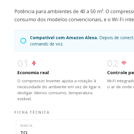
Potência para ambientes de 40 a 50 m². O compress
consumo dos modelos convencionais, e o Wi-Fi integ
Compatível com Amazon Alexa.
Depois de conectar
comando de voz.
01
02
Economia real
Controle pe
O compressor Inverter ajusta a rotação à
Wi-Fi integrad
necessidade do ambiente em vez de ligar e
o ar de onde e
desligar. Menos consumo, temperatura
estável.
FICHA TÉCNICA
MARCA
TCL