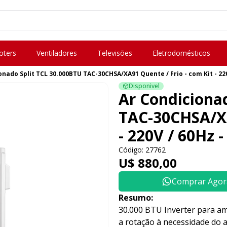
oters
Ventiladores
Televisões
Eletrodomésticos
onado Split TCL 30.000BTU TAC-30CHSA/XA91 Quente / Frio - com Kit - 220
Disponivel
Ar Condiciona
TAC-30CHSA/XA
- 220V / 60Hz -
Código: 27762
U$ 880,00
Comprar Agor
Resumo:
30.000 BTU Inverter para am
a rotação à necessidade do a