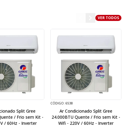
VER TODOS
CÓDIGO: 6538
CÓDI
cionado Split Gree
Ar Condicionado Split Gree
ente / Frio sem Kit -
24.000BTU Quente / Frio sem Kit -
1
0V / 60Hz - Inverter
Wifi - 220V / 60Hz - Inverter