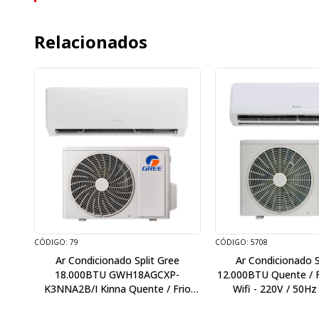
Relacionados
CÓDIGO: 79
CÓDIGO: 5708
Ar Condicionado Split Gree
Ar Condicionado S
18.000BTU GWH18AGCXP-
12.000BTU Quente / F
K3NNA2B/I Kinna Quente / Frio
Wifi - 220V / 50Hz 
sem Kit - 220V / 50Hz