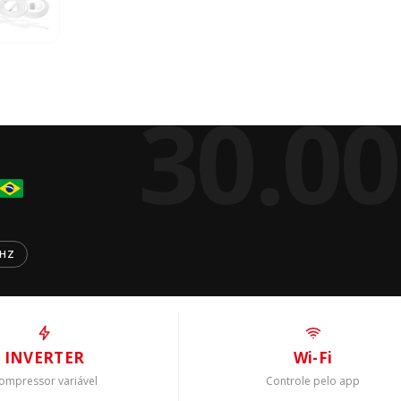
30.0
0HZ
INVERTER
Wi-Fi
ompressor variável
Controle pelo app