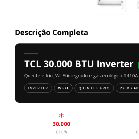
Descrição Completa
TCL 30.000 BTU Inverter
Quente e frio, Wi-Fi integrado e gás ecológico R410A.
INVERTER
WI-FI
QUENTE E FRIO
220V / 6
30.000
BTU/h
C