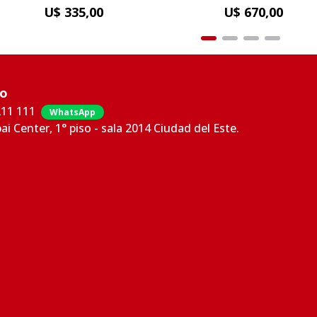
U$ 335,00
U$ 670,00
co
211 111
WhatsApp
bai Center, 1° piso - sala 2014 Ciudad del Este.