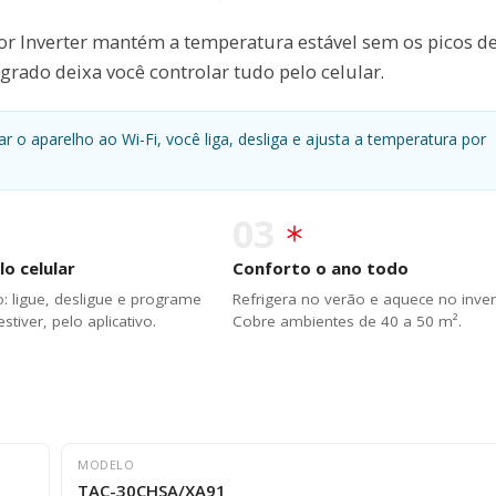
or Inverter mantém a temperatura estável sem os picos d
rado deixa você controlar tudo pelo celular.
 o aparelho ao Wi-Fi, você liga, desliga e ajusta a temperatura por
03
lo celular
Conforto o ano todo
o: ligue, desligue e programe
Refrigera no verão e aquece no inve
stiver, pelo aplicativo.
Cobre ambientes de 40 a 50 m².
MODELO
TAC-30CHSA/XA91