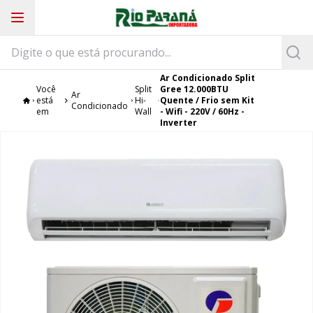
Ar Condicionado Split
Você
Split
Gree 12.000BTU
Ar
está
Hi-
Quente / Frio sem Kit
Condicionado
em
Wall
- Wifi - 220V / 60Hz -
Inverter