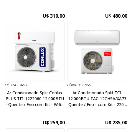
QUENTE/FRIO - WIFI -
220V / 60Hz - Inverter
220V/60HZ
U$ 310,00
U$ 480,00
CÓDIGO: 26666
CÓDIGO: 26956
Ar Condicionado Split Conlux
Ar Condicionado Split TCL
PLUS TIT-1222060 12.000BTU
12.000BTU TAC-12CHSA/XA73
- Quente / Frio com Kit - Wifi -
Quente / Frio - com Kit - 220V
220V / 60Hz
/ 50Hz
U$ 259,00
U$ 285,00