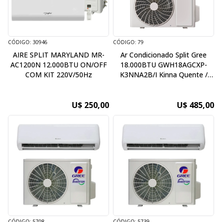
CÓDIGO: 30946
CÓDIGO: 79
AIRE SPLIT MARYLAND MR-
Ar Condicionado Split Gree
AC1200N 12.000BTU ON/OFF
18.000BTU GWH18AGCXP-
COM KIT 220V/50Hz
K3NNA2B/I Kinna Quente /
Frio sem Kit - 220V / 50Hz
U$ 250,00
U$ 485,00
CÓDIGO: 5708
CÓDIGO: 5739