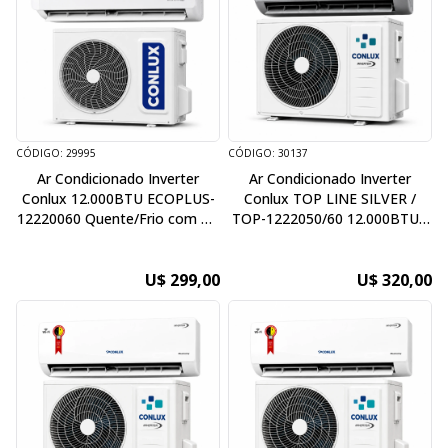
CÓDIGO: 29995
CÓDIGO: 30137
Ar Condicionado Inverter
Ar Condicionado Inverter
Conlux 12.000BTU ECOPLUS-
Conlux TOP LINE SILVER /
12220060 Quente/Frio com Kit
TOP-1222050/60 12.000BTU -
- Wifi - 220V/60HZ
Quente / Frio com Kit - Wifi -
220V / 50-60HZ
U$ 299,00
U$ 320,00