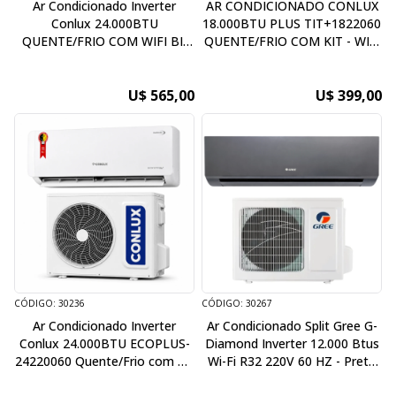
Ar Condicionado Inverter
AR CONDICIONADO CONLUX
Conlux 24.000BTU
18.000BTU PLUS TIT+1822060
QUENTE/FRIO COM WIFI BI-
QUENTE/FRIO COM KIT - WIFI
HERTZ 50/60HZ ECO-
- 2200V/60HZ
2422050/60
U$ 565,00
U$ 399,00
CÓDIGO: 30236
CÓDIGO: 30267
Ar Condicionado Inverter
Ar Condicionado Split Gree G-
Conlux 24.000BTU ECOPLUS-
Diamond Inverter 12.000 Btus
24220060 Quente/Frio com Kit
Wi-Fi R32 220V 60 HZ - Preto
- Wifi - 220V/60HZ
BR