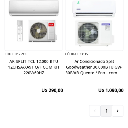
CÓDIGO: 22996
CÓDIGO: 23115
AR SPLIT TCL 12.000 BTU
Ar Condicionado Split
12CHSA/XA91 Q/F COM KIT
Goodweather 30.000BTU GW-
220V/60HZ
30F/AB Quente / Frio - com Kit
- 220V/50Hz
U$ 290,00
U$ 1.090,00
1