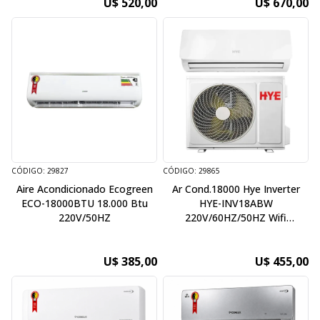
U$ 520,00
U$ 670,00
CÓDIGO: 29827
CÓDIGO: 29865
Aire Acondicionado Ecogreen
Ar Cond.18000 Hye Inverter
ECO-18000BTU 18.000 Btu
HYE-INV18ABW
220V/50HZ
220V/60HZ/50HZ Wifi
Quente/Frio Kit Instalção ( Bi-
HZ )
U$ 385,00
U$ 455,00