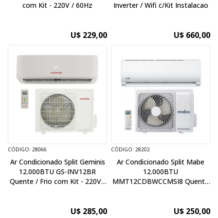
com Kit - 220V / 60Hz
Inverter / Wifi c/Kit Instalacao
U$ 229,00
U$ 660,00
CÓDIGO: 28066
CÓDIGO: 28202
Ar Condicionado Split Geminis
Ar Condicionado Split Mabe
12.000BTU GS-INV12BR
12.000BTU
Quente / Frio com Kit - 220V /
MMT12CDBWCCMSI8 Quente
60Hz - Inverter
/ Frio - com Kit - 220V / 50Hz
U$ 285,00
U$ 250,00