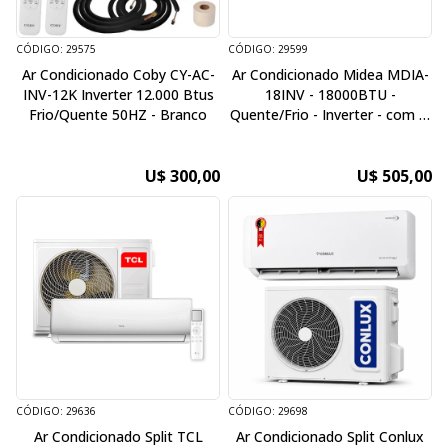
CÓDIGO: 29575
CÓDIGO: 29599
Ar Condicionado Coby CY-AC-
Ar Condicionado Midea MDIA-
INV-12K Inverter 12.000 Btus
18INV - 18000BTU -
Frio/Quente 50HZ - Branco
Quente/Frio - Inverter - com Ai
Ecomaster - 220V/60HZ -
Branco
U$ 300,00
U$ 505,00
CÓDIGO: 29636
CÓDIGO: 29698
Ar Condicionado Split TCL
Ar Condicionado Split Conlux