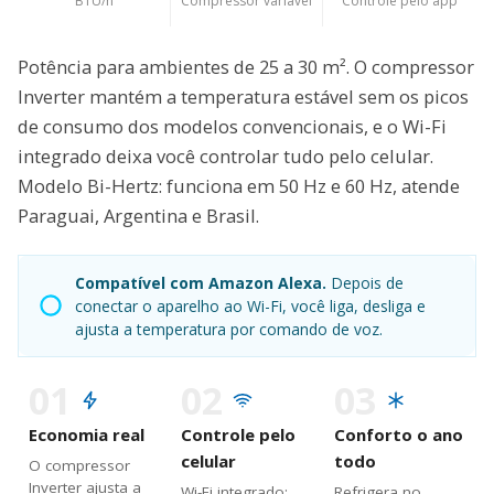
BTU/h
Compressor variável
Controle pelo app
Potência para ambientes de 25 a 30 m². O compressor
Inverter mantém a temperatura estável sem os picos
de consumo dos modelos convencionais, e o Wi-Fi
integrado deixa você controlar tudo pelo celular.
Modelo Bi-Hertz: funciona em 50 Hz e 60 Hz, atende
Paraguai, Argentina e Brasil.
Compatível com Amazon Alexa.
Depois de
conectar o aparelho ao Wi-Fi, você liga, desliga e
ajusta a temperatura por comando de voz.
01
02
03
Economia real
Controle pelo
Conforto o ano
celular
todo
O compressor
Inverter ajusta a
Wi-Fi integrado:
Refrigera no