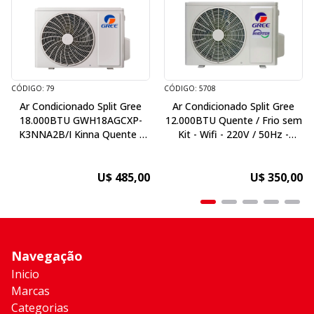
CÓDIGO: 79
CÓDIGO: 5708
Ar Condicionado Split Gree
Ar Condicionado Split Gree
18.000BTU GWH18AGCXP-
12.000BTU Quente / Frio sem
K3NNA2B/I Kinna Quente /
Kit - Wifi - 220V / 50Hz -
Frio sem Kit - 220V / 50Hz
Inverter
U$ 485,00
U$ 350,00
Navegação
Inicio
Marcas
Categorias