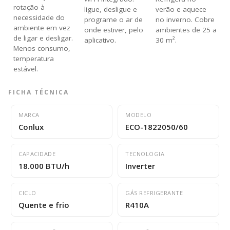
rotação à
ligue, desligue e
verão e aquece
necessidade do
programe o ar de
no inverno. Cobre
ambiente em vez
onde estiver, pelo
ambientes de 25 a
de ligar e desligar.
aplicativo.
30 m².
Menos consumo,
temperatura
estável.
FICHA TÉCNICA
MARCA
MODELO
Conlux
ECO-1822050/60
CAPACIDADE
TECNOLOGIA
18.000 BTU/h
Inverter
CICLO
GÁS REFRIGERANTE
Quente e frio
R410A