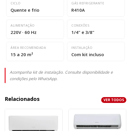
CICLO
GÁS REFRIGERANTE
Quente e frio
R410A
ALIMENTAÇÃO
CONEXÕES
220V · 60 Hz
1/4" e 3/8"
ÁREA RECOMENDADA
INSTALAÇÃO
15 a 20 m²
Com kit incluso
Acompanha kit de instalação. Consulte disponibilidade e
condições pelo WhatsApp.
Relacionados
VER TODOS