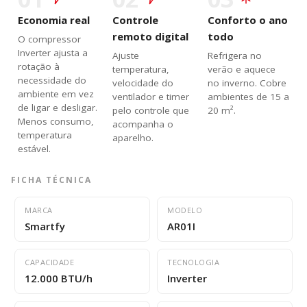
Economia real
Controle
Conforto o ano
remoto digital
todo
O compressor
Inverter ajusta a
Ajuste
Refrigera no
rotação à
temperatura,
verão e aquece
necessidade do
velocidade do
no inverno. Cobre
ambiente em vez
ventilador e timer
ambientes de 15 a
de ligar e desligar.
pelo controle que
20 m².
Menos consumo,
acompanha o
temperatura
aparelho.
estável.
FICHA TÉCNICA
MARCA
MODELO
Smartfy
AR01I
CAPACIDADE
TECNOLOGIA
12.000 BTU/h
Inverter