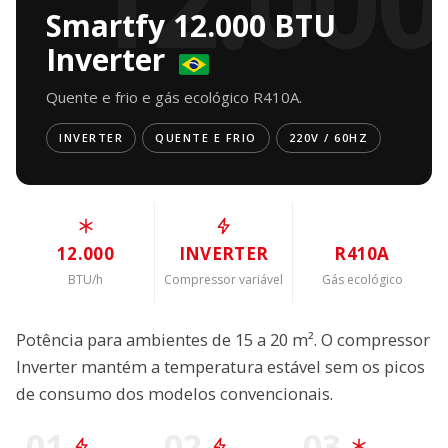
12.000
Smartfy 12.000 BTU
Inverter
Quente e frio e gás ecológico R410A.
INVERTER
QUENTE E FRIO
220V / 60HZ
12.000
INVERTER
R410A
BTU/h
Compressor variável
Gás ecológico
Potência para ambientes de 15 a 20 m². O compressor
Inverter mantém a temperatura estável sem os picos
de consumo dos modelos convencionais.
01
02
03