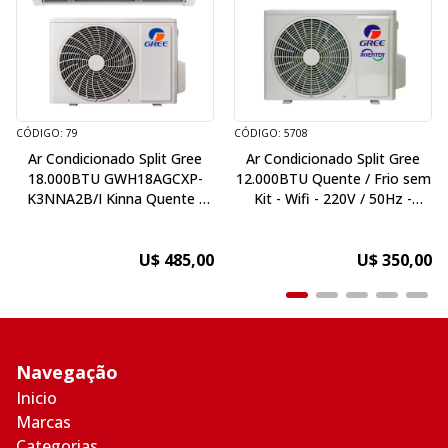
CÓDIGO: 79
CÓDIGO: 5708
Ar Condicionado Split Gree
Ar Condicionado Split Gree
18.000BTU GWH18AGCXP-
12.000BTU Quente / Frio sem
K3NNA2B/I Kinna Quente /
Kit - Wifi - 220V / 50Hz -
Frio sem Kit - 220V / 50Hz
Inverter
U$ 485,00
U$ 350,00
Navegação
Inicio
Marcas
Categorias