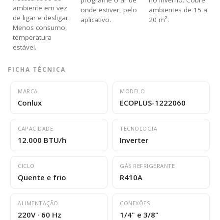
programe o ar de
no inverno. Cobre
ambiente em vez
onde estiver, pelo
ambientes de 15 a
de ligar e desligar.
aplicativo.
20 m².
Menos consumo,
temperatura
estável.
FICHA TÉCNICA
MARCA
MODELO
Conlux
ECOPLUS-1222060
CAPACIDADE
TECNOLOGIA
12.000 BTU/h
Inverter
CICLO
GÁS REFRIGERANTE
Quente e frio
R410A
ALIMENTAÇÃO
CONEXÕES
220V · 60 Hz
1/4" e 3/8"