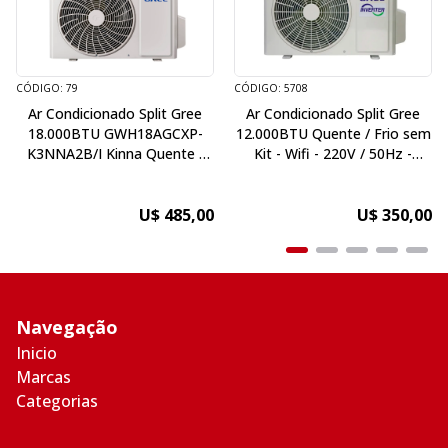
CÓDIGO: 79
CÓDIGO: 5708
Ar Condicionado Split Gree
Ar Condicionado Split Gree
18.000BTU GWH18AGCXP-
12.000BTU Quente / Frio sem
K3NNA2B/I Kinna Quente /
Kit - Wifi - 220V / 50Hz -
Frio sem Kit - 220V / 50Hz
Inverter
U$ 485,00
U$ 350,00
Navegação
Inicio
Marcas
Categorias