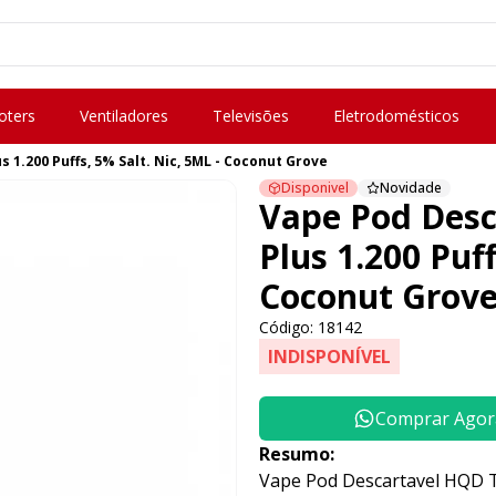
oters
Ventiladores
Televisões
Eletrodomésticos
1.200 Puffs, 5% Salt. Nic, 5ML - Coconut Grove
Disponivel
Novidade
Vape Pod Desc
Plus 1.200 Puff
Coconut Grov
Código: 18142
INDISPONÍVEL
Comprar Agor
Resumo:
Vape Pod Descartavel HQD Tec