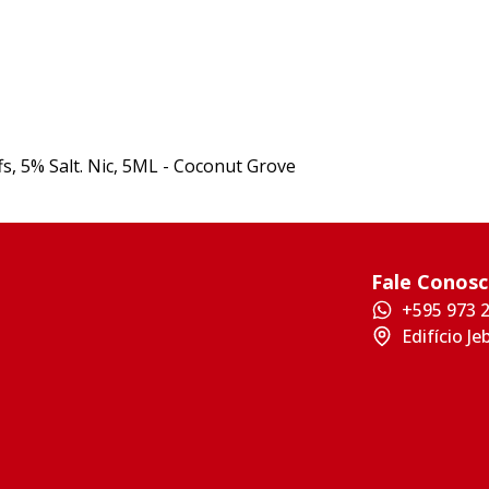
s, 5% Salt. Nic, 5ML - Coconut Grove
Fale Conos
+595 973 
Edifício Je