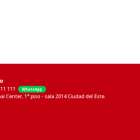
co
211 111
WhatsApp
bai Center, 1° piso - sala 2014 Ciudad del Este.