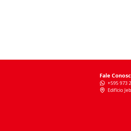
Fale Conos
+595 973 
Edifício Je