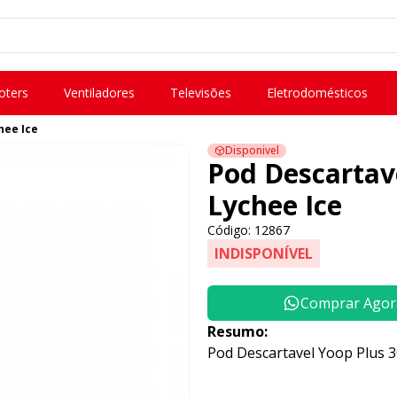
oters
Ventiladores
Televisões
Eletrodomésticos
hee Ice
Disponivel
Pod Descartave
Lychee Ice
Código: 12867
INDISPONÍVEL
Comprar Agor
Resumo:
Pod Descartavel Yoop Plus 30