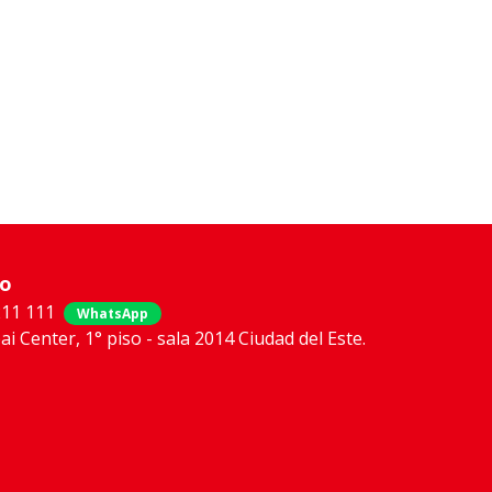
co
211 111
WhatsApp
bai Center, 1° piso - sala 2014 Ciudad del Este.