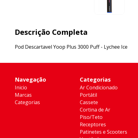
Descrição Completa
Pod Descartavel Yoop Plus 3000 Puff - Lychee Ice
Navegação
Categorias
Inicio
Ar Condicionado
Marcas
Portátil
Categorias
Cassete
Cortina de Ar
Piso/Teto
Receptores
Patinetes e Scooters