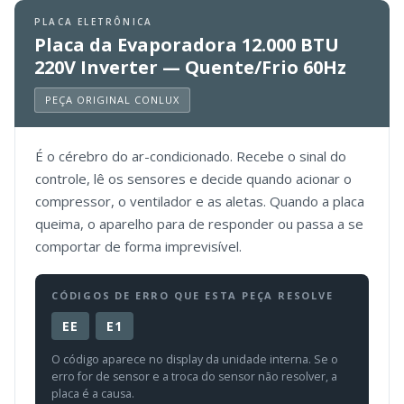
PLACA ELETRÔNICA
Placa da Evaporadora 12.000 BTU
220V Inverter — Quente/Frio 60Hz
PEÇA ORIGINAL CONLUX
É o cérebro do ar-condicionado. Recebe o sinal do
controle, lê os sensores e decide quando acionar o
compressor, o ventilador e as aletas. Quando a placa
queima, o aparelho para de responder ou passa a se
comportar de forma imprevisível.
CÓDIGOS DE ERRO QUE ESTA PEÇA RESOLVE
EE
E1
O código aparece no display da unidade interna. Se o
erro for de sensor e a troca do sensor não resolver, a
placa é a causa.