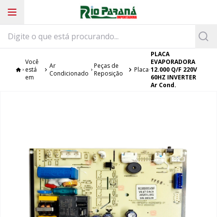
PLACA
Você
EVAPORADORA
Ar
Peças de
está
Placa
12.000 Q/F 220V
Condicionado
Reposição
em
60HZ INVERTER
Ar Cond.