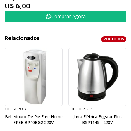
U$ 6,00
Comprar Agora
Relacionados
VER TODOS
CÓDIGO: 9904
CÓDIGO: 23917
Bebedouro De Pie Free Home
Jarra Elétrica Bigstar Plus
FREE-BP40BG2 220V
BSP1145 - 220V