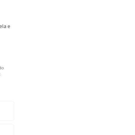
ela e
 do
.