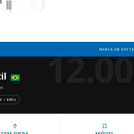
12.0
MARCA EM DEST
il
er.
V / 60Hz