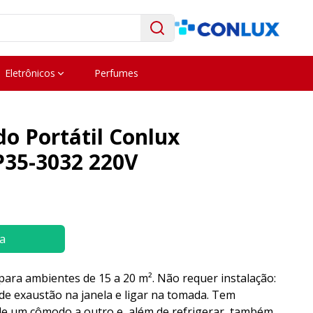
Eletrônicos
Perfumes
o Portátil Conlux
P35-3032 220V
a
, para ambientes de 15 a 20 m². Não requer instalação:
de exaustão na janela e ligar na tomada. Tem
 de um cômodo a outro e, além de refrigerar, também