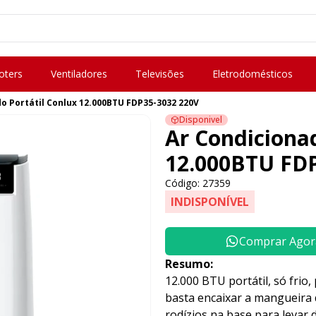
oters
Ventiladores
Televisões
Eletrodomésticos
o Portátil Conlux 12.000BTU FDP35-3032 220V
Disponivel
Ar Condicionad
12.000BTU FD
Código: 27359
INDISPONÍVEL
Comprar Agor
Resumo:
12.000 BTU portátil, só frio
basta encaixar a mangueira 
rodízios na base para levar