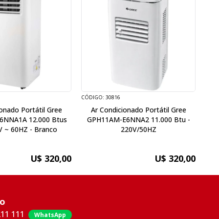
CÓDIGO: 30816
onado Portátil Gree
Ar Condicionado Portátil Gree
6NNA1A 12.000 Btus
GPH11AM-E6NNA2 11.000 Btu -
V ~ 60HZ - Branco
220V/50HZ
U$ 320,00
U$ 320,00
co
211 111
WhatsApp