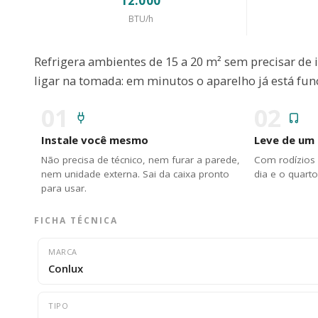
12.000
BTU/h
Refrigera ambientes de 15 a 20 m² sem precisar de 
ligar na tomada: em minutos o aparelho já está fun
01
02
Instale você mesmo
Leve de um
Não precisa de técnico, nem furar a parede,
Com rodízios 
nem unidade externa. Sai da caixa pronto
dia e o quarto
para usar.
FICHA TÉCNICA
MARCA
Conlux
TIPO