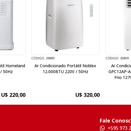
CÓDIGO: 29889
CÓDIGO: 30809
átil Homeland
Ar Condicionado Portátil Noblex
Ar Condici
/ 50Hz
12.000BTU 220V / 50Hz
GPC12AP-A
Frio 127
U$ 220,00
U$ 320,00
Fale Conos
+595 973 