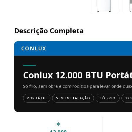
Descrição Completa
CONLUX
Conlux 12.000 BTU Portát
Só frio, sem obra e com rodízios para levar onde quis
PORTÁTIL
SEM INSTALAÇÃO
SÓ FRIO
220