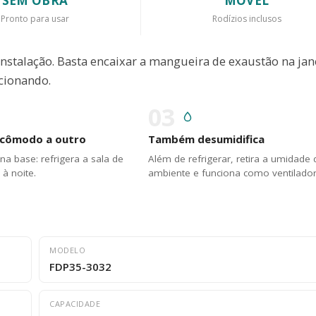
SEM OBRA
MÓVEL
Pronto para usar
Rodízios inclusos
instalação. Basta encaixar a mangueira de exaustão na jan
cionando.
03
 cômodo a outro
Também desumidifica
na base: refrigera a sala de
Além de refrigerar, retira a umidade
 à noite.
ambiente e funciona como ventilador
MODELO
FDP35-3032
CAPACIDADE