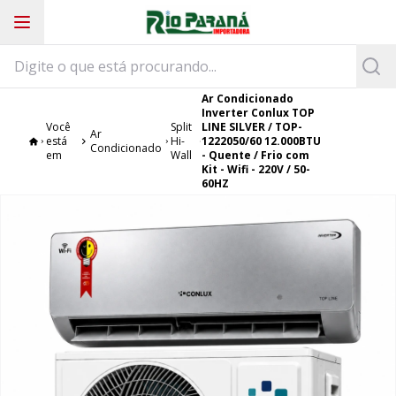
Ar Condicionado
Inverter Conlux TOP
Você
Split
LINE SILVER / TOP-
Ar
está
Hi-
1222050/60 12.000BTU
Condicionado
em
Wall
- Quente / Frio com
Kit - Wifi - 220V / 50-
60HZ