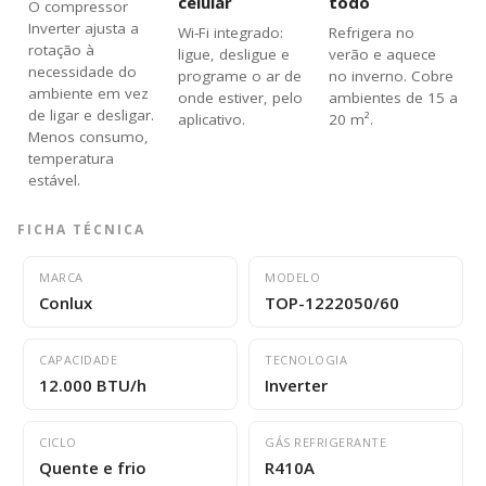
celular
todo
O compressor
Inverter ajusta a
Wi-Fi integrado:
Refrigera no
rotação à
ligue, desligue e
verão e aquece
necessidade do
programe o ar de
no inverno. Cobre
ambiente em vez
onde estiver, pelo
ambientes de 15 a
de ligar e desligar.
aplicativo.
20 m².
Menos consumo,
temperatura
estável.
FICHA TÉCNICA
MARCA
MODELO
Conlux
TOP-1222050/60
CAPACIDADE
TECNOLOGIA
12.000 BTU/h
Inverter
CICLO
GÁS REFRIGERANTE
Quente e frio
R410A