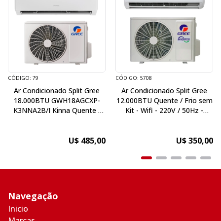
CÓDIGO: 79
CÓDIGO: 5708
Ar Condicionado Split Gree
Ar Condicionado Split Gree
18.000BTU GWH18AGCXP-
12.000BTU Quente / Frio sem
K3NNA2B/I Kinna Quente /
Kit - Wifi - 220V / 50Hz -
Frio sem Kit - 220V / 50Hz
Inverter
U$ 485,00
U$ 350,00
Navegação
Inicio
Marcas