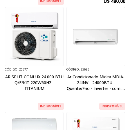
U$ 480,00
INDISPONÍVEL
CÓDIGO: 25577
CÓDIGO: 25683
AR SPLIT CONLUX 24.000 BTU
Ar Condicionado Midea MDIA-
Q/F/KIT 220V/60HZ -
24INV - 24000BTU -
TITANIUM
Quente/Frio - Inverter - com Ai
Ecomaster - 220V/60HZ -
Branco
INDISPONÍVEL
INDISPONÍVEL