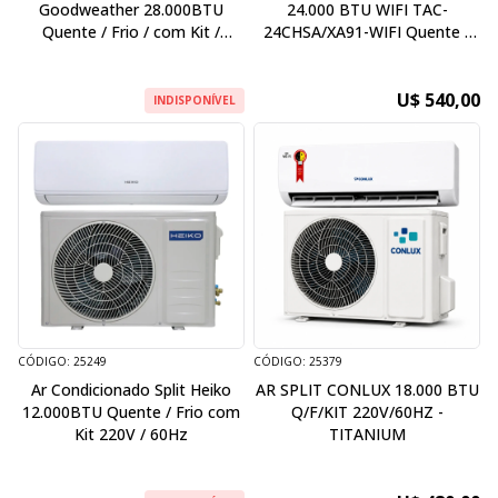
Goodweather 28.000BTU
24.000 BTU WIFI TAC-
Quente / Frio / com Kit /
24CHSA/XA91-WIFI Quente /
Inverter / 220V / 50Hz
Frio - com Kit - 220V / 60Hz
U$ 540,00
INDISPONÍVEL
CÓDIGO: 25249
CÓDIGO: 25379
Ar Condicionado Split Heiko
AR SPLIT CONLUX 18.000 BTU
12.000BTU Quente / Frio com
Q/F/KIT 220V/60HZ -
Kit 220V / 60Hz
TITANIUM