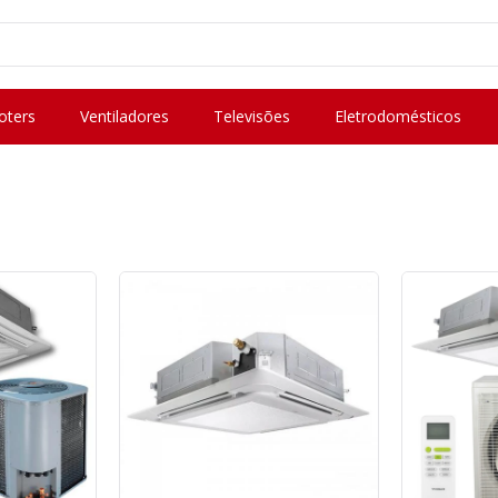
oters
Ventiladores
Televisões
Eletrodomésticos