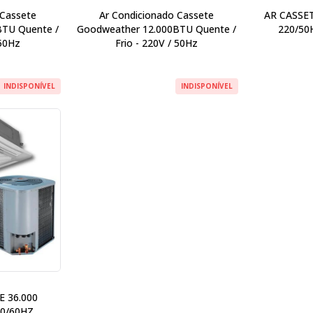
 Cassete
Ar Condicionado Cassete
AR CASSET
BTU Quente /
Goodweather 12.000BTU Quente /
220/50
 50Hz
Frio - 220V / 50Hz
INDISPONÍVEL
INDISPONÍVEL
E 36.000
50/60HZ