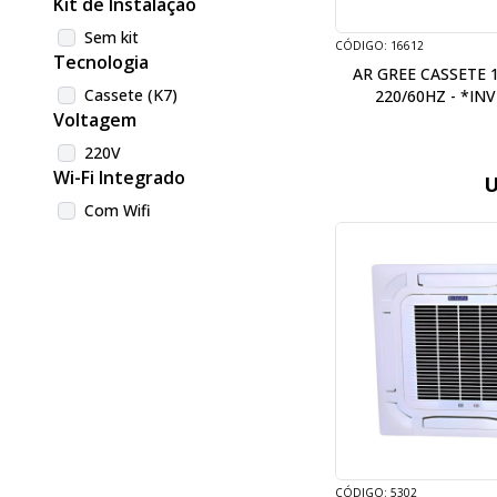
Kit de Instalação
Sem kit
CÓDIGO: 16612
Tecnologia
AR GREE CASSETE 
Cassete (K7)
220/60HZ - *IN
Voltagem
220V
Wi-Fi Integrado
U
Com Wifi
CÓDIGO: 5302