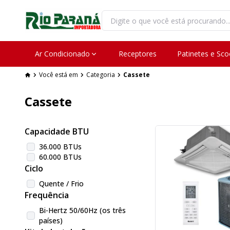
Ar Condicionado
Receptores
Patinetes e Sco
Você está em
Categoria
Cassete
Cassete
Capacidade BTU
36.000 BTUs
60.000 BTUs
Ciclo
Quente / Frio
Frequência
Bi-Hertz 50/60Hz (os três
países)