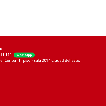
co
211 111
WhatsApp
bai Center, 1° piso - sala 2014 Ciudad del Este.