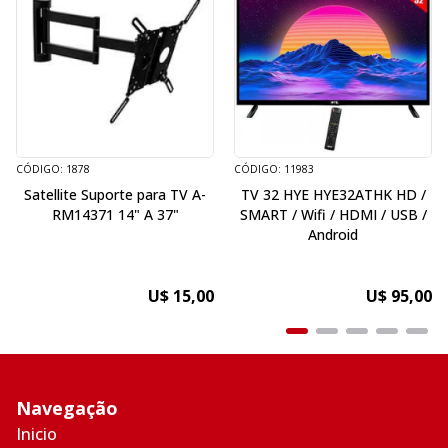
CÓDIGO: 1878
CÓDIGO: 11983
Satellite Suporte para TV A-
TV 32 HYE HYE32ATHK HD /
RM14371 14" A 37"
SMART / Wifi / HDMI / USB /
Android
U$ 15,00
U$ 95,00
Navegação
Inicio